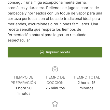
conseguir una miga excepcionalmente tierna,
aromática y duradera. Rellenos de jugoso chorizo de
barbacoa y horneados con un toque de vapor para una
corteza perfecta, son el bocado tradicional ideal para
meriendas, excursiones o reuniones familiares. Una
receta sencilla que respeta los tiempos de
fermentación natural para lograr un resultado
espectacular
Imprimir receta
TIEMPO DE
TIEMPO DE
TIEMPO TOTAL
h
m
PREPARACIÓN
COCCIÓN
2
horas
15
h
m
m
o
i
1
hora
50
25
minutos
minutos
o
i
i
r
n
minutos
r
n
n
a
u
a
u
u
s
t
t
t
o