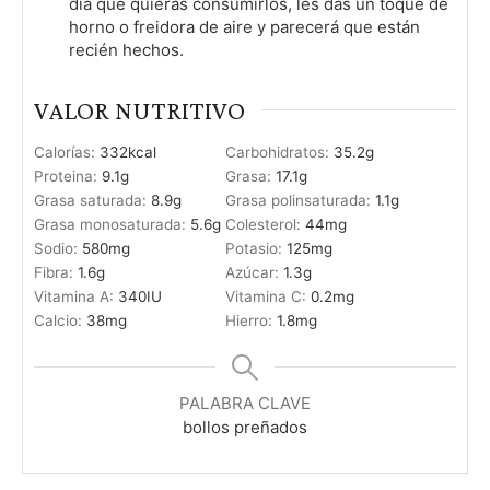
día que quieras consumirlos, les das un toque de
horno o freidora de aire y parecerá que están
recién hechos.
VALOR NUTRITIVO
Calorías:
332
kcal
Carbohidratos:
35.2
g
Proteina:
9.1
g
Grasa:
17.1
g
Grasa saturada:
8.9
g
Grasa polinsaturada:
1.1
g
Grasa monosaturada:
5.6
g
Colesterol:
44
mg
Sodio:
580
mg
Potasio:
125
mg
Fibra:
1.6
g
Azúcar:
1.3
g
Vitamina A:
340
IU
Vitamina C:
0.2
mg
Calcio:
38
mg
Hierro:
1.8
mg
PALABRA CLAVE
bollos preñados