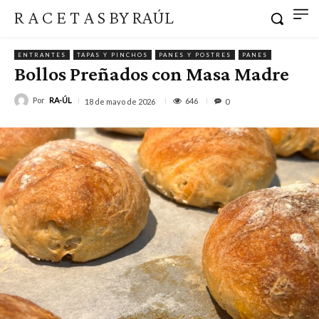
R A C E T A S BY RAÚL
ENTRANTES
TAPAS Y PINCHOS
PANES Y POSTRES
PANES
Bollos Preñados con Masa Madre
Por
RA-ÚL
646
18 de mayo de 2026
0