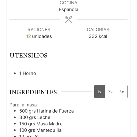
COCINA
o
o
s
Española
s
s
RACIONES
CALORÍAS
12
unidades
332
kcal
UTENSILIOS
1 Horno
INGREDIENTES
1x
2x
3x
Para la masa
500
grs
Harina de Fuerza
300
grs
Leche
150
grs
Masa Madre
100
grs
Mantequilla
12
grs.
Sal