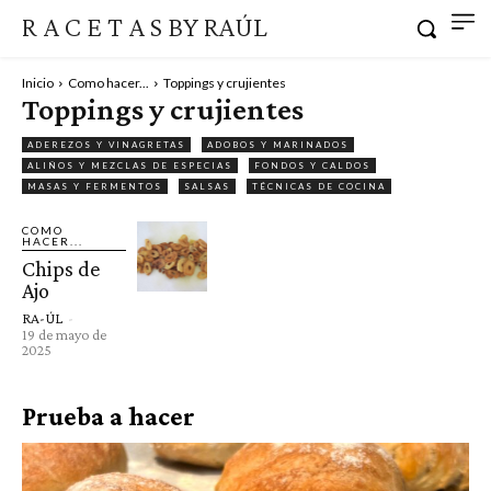
R A C E T A S BY RAÚL
Inicio
Como hacer...
Toppings y crujientes
Toppings y crujientes
ADEREZOS Y VINAGRETAS
ADOBOS Y MARINADOS
ALIÑOS Y MEZCLAS DE ESPECIAS
FONDOS Y CALDOS
MASAS Y FERMENTOS
SALSAS
TÉCNICAS DE COCINA
COMO
HACER...
Chips de
Ajo
RA-ÚL
-
19 de mayo de
2025
Prueba a hacer