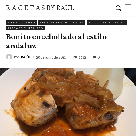
R A C E T A S BY RAÚL
A FUEGO LENTO
RECETAS TRADICIONALES
PLATOS PRINCIPALES
PESCADO Y MARISCO
Bonito encebollado al estilo
andaluz
Por
RA-ÚL
1682
20 de junio de 2025
0