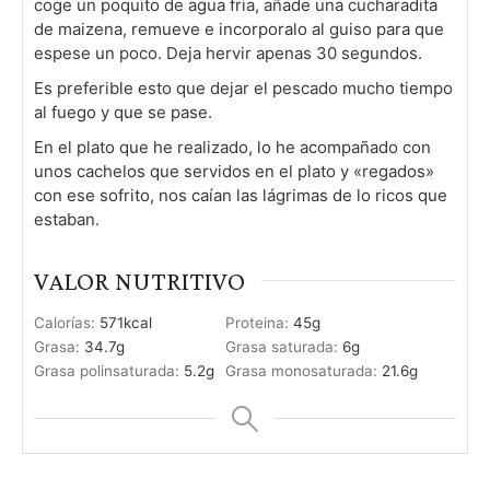
coge un poquito de agua fria, añade una cucharadita
de maizena, remueve e incorporalo al guiso para que
espese un poco. Deja hervir apenas 30 segundos.
Es preferible esto que dejar el pescado mucho tiempo
al fuego y que se pase.
En el plato que he realizado, lo he acompañado con
unos cachelos que servidos en el plato y «regados»
con ese sofrito, nos caían las lágrimas de lo ricos que
estaban.
VALOR NUTRITIVO
Calorías:
571
kcal
Proteina:
45
g
Grasa:
34.7
g
Grasa saturada:
6
g
Grasa polinsaturada:
5.2
g
Grasa monosaturada:
21.6
g