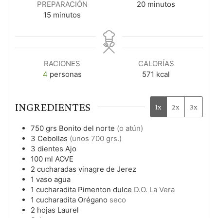
m
PREPARACIÓN
20
minutos
m
i
15
minutos
i
n
n
u
u
t
t
o
RACIONES
CALORÍAS
o
s
4
personas
571
kcal
s
INGREDIENTES
1x
2x
3x
750
grs
Bonito del norte
(o atún)
3
Cebollas
(unos 700 grs.)
3
dientes
Ajo
100
ml
AOVE
2
cucharadas
vinagre de Jerez
1
vaso
agua
1
cucharadita
Pimenton dulce
D.O. La Vera
1
cucharadita
Orégano
seco
2
hojas
Laurel