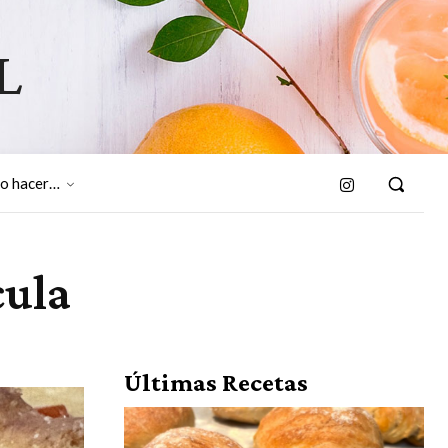
L
o hacer…
cula
Últimas Recetas