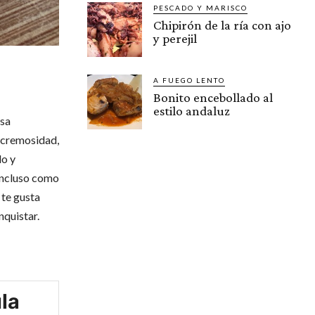
PESCADO Y MARISCO
Chipirón de la ría con ajo
y perejil
A FUEGO LENTO
Bonito encebollado al
estilo andaluz
asa
a cremosidad,
do y
 incluso como
 te gusta
nquistar.
la