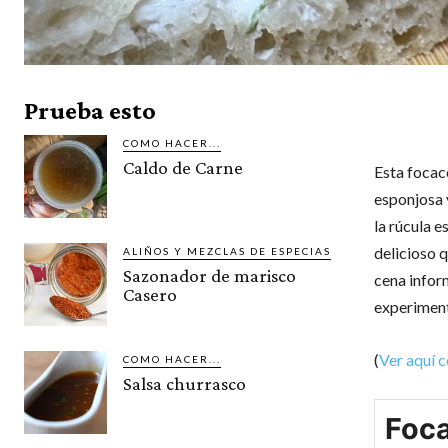
Prueba esto
COMO HACER...
Caldo de Carne
Esta focac
esponjosa 
la rúcula e
delicioso 
ALIÑOS Y MEZCLAS DE ESPECIAS
Sazonador de marisco
cena inform
Casero
experiment
(
Ver aquí 
COMO HACER...
Salsa churrasco
Foca