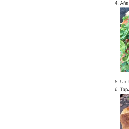
Aña
Un h
Tapa