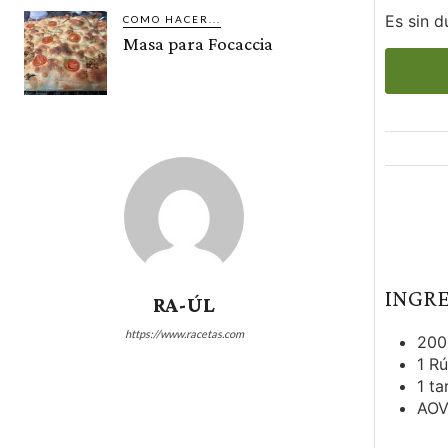
Es sin d
COMO HACER...
Masa para Focaccia
INGR
RA-ÚL
https://www.racetas.com
200
1
Rú
1
ta
AO