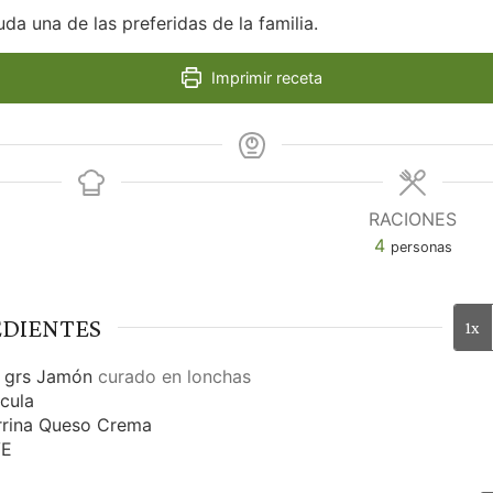
uda una de las preferidas de la familia.
Imprimir receta
RACIONES
4
personas
EDIENTES
1x
grs
Jamón
curado en lonchas
cula
rrina
Queso Crema
VE