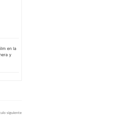
ilm en la
hera y
culo siguiente