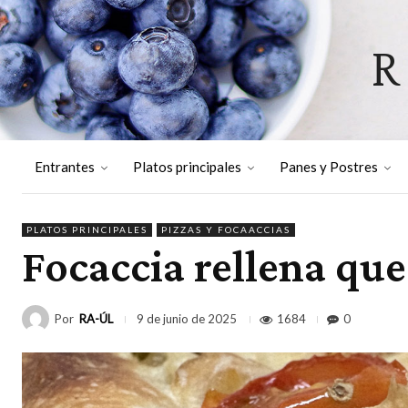
R
Entrantes
Platos principales
Panes y Postres
PLATOS PRINCIPALES
PIZZAS Y FOCAACCIAS
Focaccia rellena qu
Por
RA-ÚL
1684
0
9 de junio de 2025