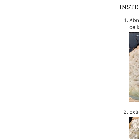
INST
Abre
de l
Ext