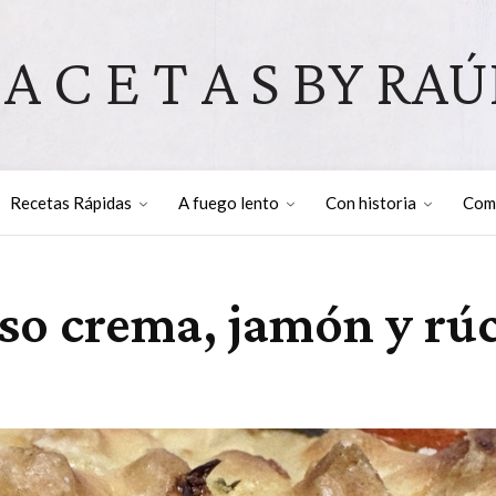
 A C E T A S BY RAÚ
Recetas Rápidas
A fuego lento
Con historia
Com
eso crema, jamón y rú