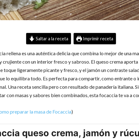
Saltar a la receta
Imprimir receta
cia rellena es una auténtica delicia que combina lo mejor de una m
y crujiente con un interior fresco y sabroso. El queso crema aport
se toque ligeramente picante y fresco, y el jamón un contraste sala
que lo equilibra todo. Es perfecta para compartir, como entrante o
al. Una receta sencilla pero con resultado de panadería italiana. Si
ar con masas y sabores bien combinados, esta focaccia te va a co
como preparar la masa de Focaccia
)
ccia queso crema, jamón y rúcu