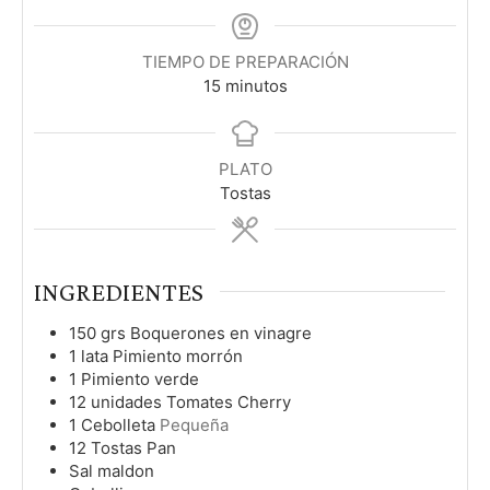
TIEMPO DE PREPARACIÓN
m
15
minutos
i
n
u
PLATO
t
Tostas
o
s
INGREDIENTES
150
grs
Boquerones en vinagre
1
lata
Pimiento morrón
1
Pimiento verde
12
unidades
Tomates Cherry
1
Cebolleta
Pequeña
12
Tostas
Pan
Sal maldon