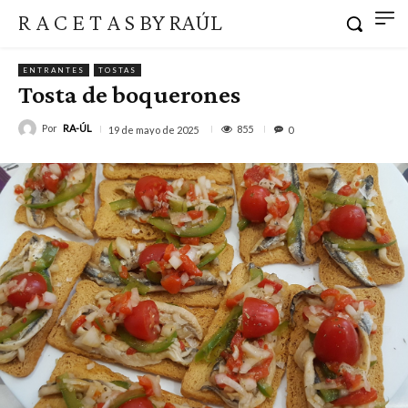
R A C E T A S BY RAÚL
ENTRANTES
TOSTAS
Tosta de boquerones
Por
RA-ÚL
855
19 de mayo de 2025
0